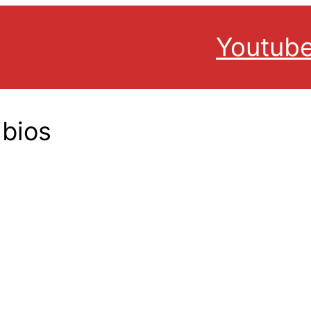
Youtub
 bios