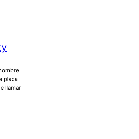
ty
l nombre
a placa
e llamar