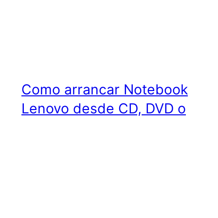
Como arrancar Notebook
Lenovo desde CD, DVD o
USB
El método de arranque de una notebook o
computadora desde una unidad de
almacenamiento que contiene un sistema
operativo o algún tipo de software, se lo
conoce como “booteo”. Por defecto una