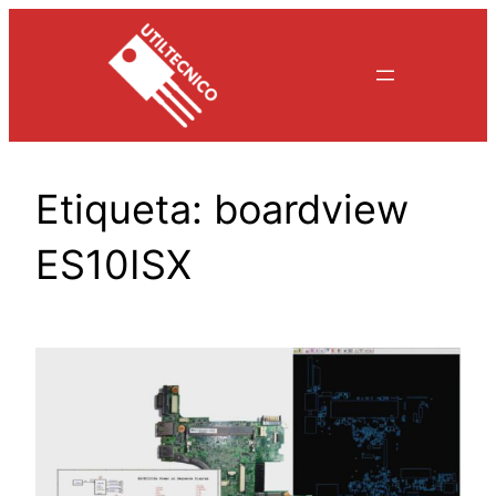
Saltar
al
contenido
Etiqueta:
boardview
ES10ISX