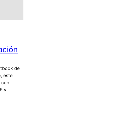
ación
etbook de
, este
y con
3E y…