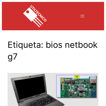
Saltar
al
contenido
Etiqueta:
bios netbook
g7