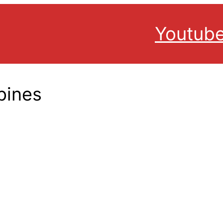
Youtub
pines