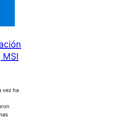
lación
, MSI
a vez ha
s
eron
 mas