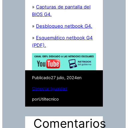
»
Capturas de pantalla del
BIOS G4.
»
Desbloqueo netbook G4.
»
Esquemático netbook G4
(PDF).
Publicado
27 julio, 2024
en
Conectar Igualdad
por
Utiltecnico
Comentarios