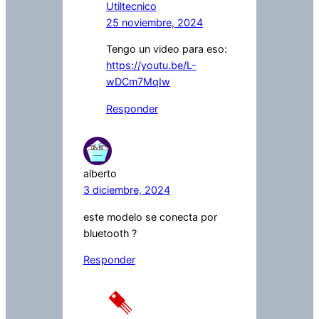
Utiltecnico
25 noviembre, 2024
Tengo un video para eso:
https://youtu.be/L-
wDCm7MqIw
Responder
alberto
3 diciembre, 2024
este modelo se conecta por
bluetooth ?
Responder