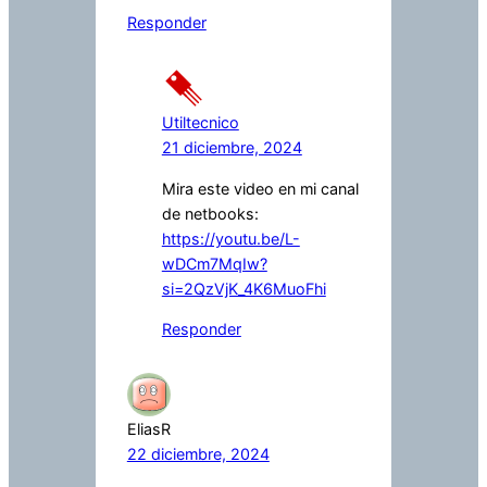
Responder
Utiltecnico
21 diciembre, 2024
Mira este video en mi canal
de netbooks:
https://youtu.be/L-
wDCm7MqIw?
si=2QzVjK_4K6MuoFhi
Responder
EliasR
22 diciembre, 2024