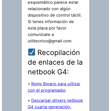
esquemático parece estar
relacionado con algún
dispositivo de control táctil.
Si tenes información de
esta placa por favor
comunícate a
utiltecnico@gmail.com.
Recopilación
de enlaces de la
netbook G4:
»
Roms Binario para utilizar
con el programador
.
»
Descargar drivers netbook
G4 cuarta generación.