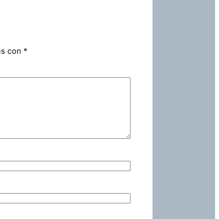
os con
*