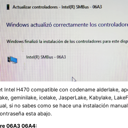
set Intel H470 compatible con codename alderlake, ap
ke, geminilake, icelake, JasperLake, Kabylake, LakeF
anual, si no sabes como se hace una instalación manua
contraseña esta abajo.
are 06A3 06A4: