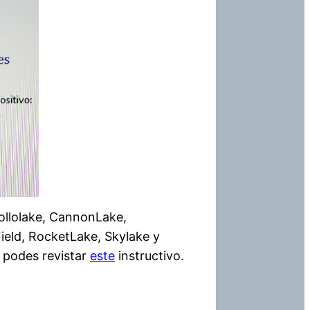
ollolake, CannonLake,
ield, RocketLake, Skylake y
l podes revistar
este
instructivo.