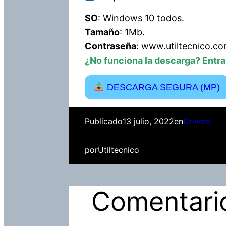
SO
: Windows 10 todos.
Tamaño
: 1Mb.
Contraseña
: www.utiltecnico.c
¿No funciona la descarga? Entr
DESCARGA SEGURA (MP)
Publicado
13 julio, 2022
en
Drivers
por
Utiltecnico
Comentari