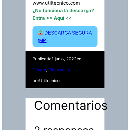
www.utiltecnico.com
¿No funciona la descarga?
Entra
>> Aquí <<
DESCARGA SEGURA
(MP)
Publicado
1 junio, 2022
en
Drivers
, 
Électronica
por
Utiltecnico
Comentarios