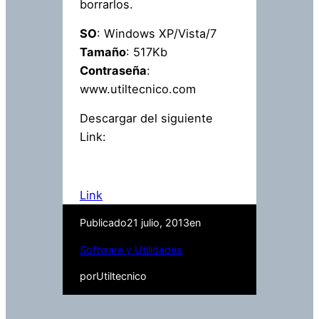
borrarlos.
SO
: Windows XP/Vista/7
Tamaño
: 517Kb
Contraseña
:
www.utiltecnico.com
Descargar del siguiente
Link:
Link
Publicado
21 julio, 2013
en
Software y Utilidades
por
Utiltecnico